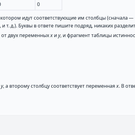
0
0
в котором идут соответствующие им столбцы (сначала —
и т. д.). Буквы в ответе пишите подряд, никаких раздел
 от двух переменных
x
и
y
, и фрагмент таблицы истиннос
я
y
, а второму столбцу соответствует переменная
x
. В от