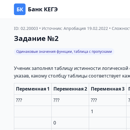
Банк КЕГЭ
БК
ID: 02.20003 • Источник: Апробация 19.02.2022 • Сложно
Задание №2
Одинаковые значения функции, таблица с пропусками
Ученик заполнял таблицу истинности логической
указав, какому столбцу таблицы соответствует к
Переменная 1
Переменная 2
Переменная 3
???
???
???
1
0