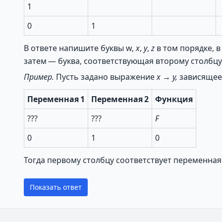
1
0
1
В ответе напишите буквы w,
x
,
y
,
z
в том порядке, 
затем — буква, соответствующая второму столбцу, 
Пример.
Пусть задано выражение
x
→
y,
зависящее
Переменная 1
Переменная 2
Функция
???
???
F
0
1
0
Тогда первому столбцу соответствует переменна
Показать ответ