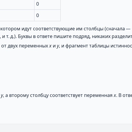
0
0
в котором идут соответствующие им столбцы (сначала —
и т. д.). Буквы в ответе пишите подряд, никаких раздел
 от двух переменных
x
и
y
, и фрагмент таблицы истиннос
я
y
, а второму столбцу соответствует переменная
x
. В от