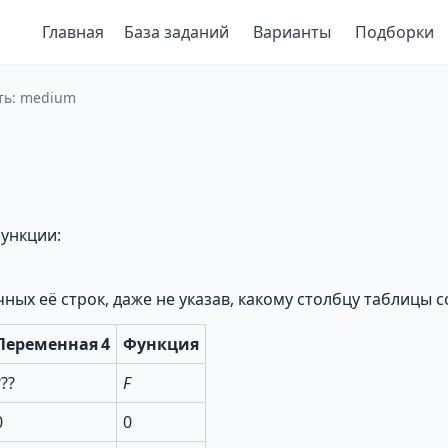
Главная
База заданий
Варианты
Подборки
сть: medium
ункции:
ных её строк, даже не указав, какому столбцу таблицы
Переменная 4
Функция
???
F
0
0