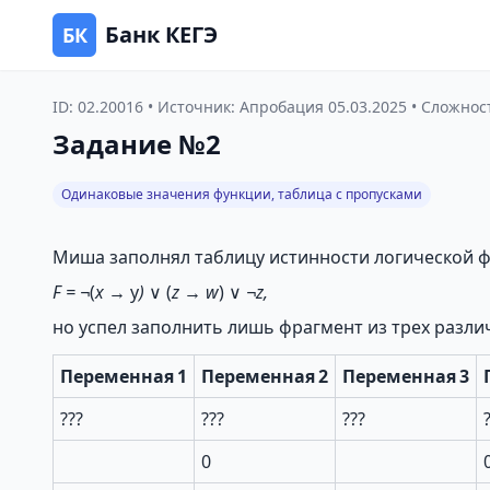
Банк КЕГЭ
БК
ID: 02.20016 • Источник: Апробация 05.03.2025 • Сложно
Задание №2
Одинаковые значения функции, таблица с пропусками
Миша заполнял таблицу истинности логической ф
F
=
¬
(
x
→
y
)
∨ (
z
→
w
)
∨
¬
z
,
но успел заполнить лишь фрагмент из трех различ
Переменная 1
Переменная 2
Переменная 3
???
???
???
0