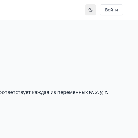
Войти
Переключить тему
 соответствует каждая из переменных
w
,
x
,
y
,
z
.