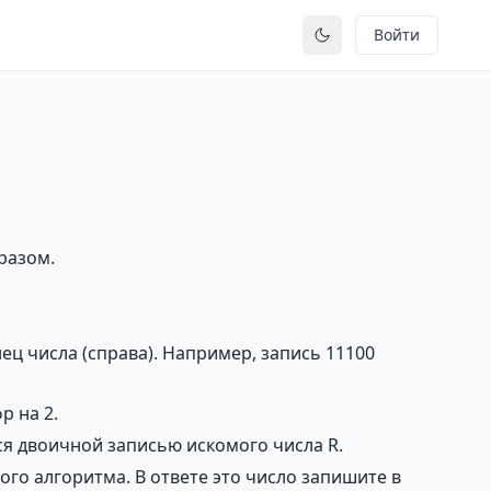
Войти
Переключить тему
разом.
ец числа (справа). Например, запись 11100
р на 2.
ся двоичной записью искомого числа R.
го алгоритма. В ответе это число запишите в