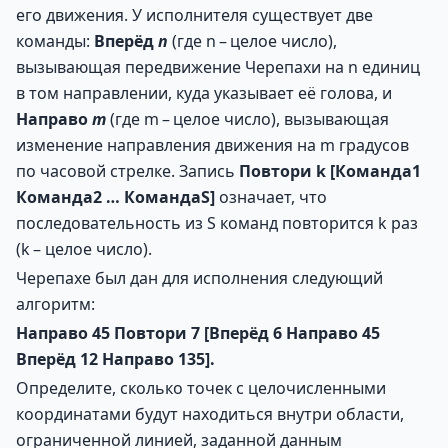
его движения. У исполнителя существует две
команды:
Вперёд
n
(где n – целое число),
вызывающая передвижение Черепахи на n единиц
в том направлении, куда указывает её голова, и
Направо
m
(где m – целое число), вызывающая
изменение направления движения на m градусов
по часовой стрелке. Запись
Повтори
k
[Команда1
Команда2
…
КомандаS]
означает, что
последовательность из S команд повторится k раз
(k – целое число).
Черепахе был дан для исполнения следующий
алгоритм:
Направо
45
Повтори
7
[Вперёд
6
Направо
45
Вперёд
12
Направо
135].
Определите, сколько точек с целочисленными
координатами будут находиться внутри области,
ограниченной линией, заданной данным