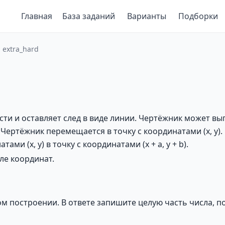
Главная
База заданий
Варианты
Подборки
 extra_hard
 и оставляет след в виде линии. Чертёжник может выполн
, y) Чертёжник перемещается в точку с координатами (x, y
тами (x, y) в точку с координатами (x + a, y + b).
ле координат.
м построении. В ответе запишите целую часть числа,