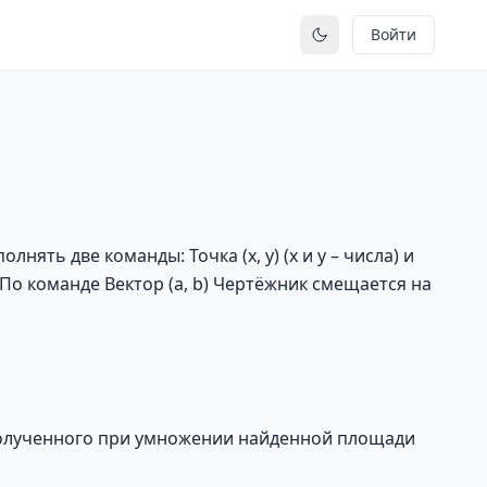
Войти
Переключить тему
ять две команды: Точка (x, y) (x и y – числа) и
). По команде Вектор (a, b) Чертёжник смещается на
 полученного при умножении найденной площади