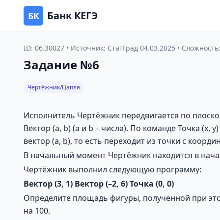
Банк КЕГЭ
БК
ID: 06.30027 • Источник: СтатГрад 04.03.2025 • Сложность:
Задание №6
Чертёжник/Цапля
Исполнитель Чертёжник передвигается по плоскости
Вектор (a, b) (a и b – числа). По команде Точка (x
вектор (a, b), то есть переходит из точки с координа
В начальный момент Чертёжник находится в нача
Чертёжник выполнил следующую программу:
Вектор
(3,
1)
Вектор
(–2,
6)
Точка
(0,
0)
Определите площадь фигуры, полученной при это
на 100.