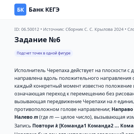
Банк КЕГЭ
БК
ID: 06.50012 • Источник: Сборник С. С. Крылова 2024 • С
Задание №6
Подсчет точек в одной фигуре
Исполнитель Черепаха действует на плоскости с 
направлена вдоль положительного направления ос
каждый конкретный момент известно положение и
означающая переход к перемещению без рисова
вызывающая передвижение Черепахи на
п
единиц
противоположном голове направлении;
Направо
Налево
т
(где
т
— целое число), вызывающая из
Запись
Повтори
k
[Команда1
Команда2
...
Кома