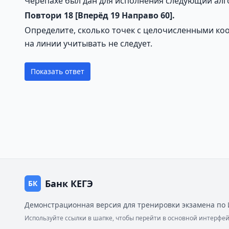
Черепахе был дан для исполнения следующий алг
Повтори
18
[Вперёд
19
Направо
60].
Определите, сколько точек с целочисленными ко
на линии учитывать не следует.
Показать ответ
Банк КЕГЭ
БК
Демонстрационная версия для тренировки экзамена по 
Используйте ссылки в шапке, чтобы перейти в основной интерф