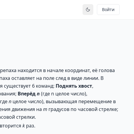
Войти
Переключить тему
епаха находится в начале координат, её голова
ха оставляет на поле след в виде линии. В
я существует 6 команд:
Поднять
хвост
,
ования;
Вперёд
п
(где n целое число),
(где
п
целое число), вызывающая перемещение в
ения движения на
т
градусов по часовой стрелке;
совой стрелки.
овторится
k
раз.