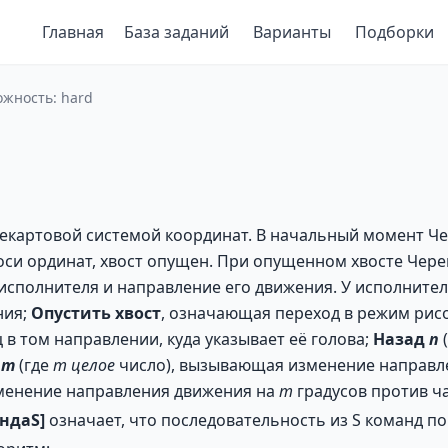
Главная
База заданий
Варианты
Подборки
ложность: hard
декартовой системой координат. В начальный момент Чер
и ординат, хвост опущен. При опущенном хвосте Черепа
сполнителя и направление его движения. У исполнител
ния;
Опустить
хвост
, означающая переход в режим рис
 в том направлении, куда указывает её голова;
Назад
п
т
(где
т
целое
число), вызывающая изменение направл
менение направления движения на
т
градусов против ча
нда
S
]
означает, что последовательность из S команд п