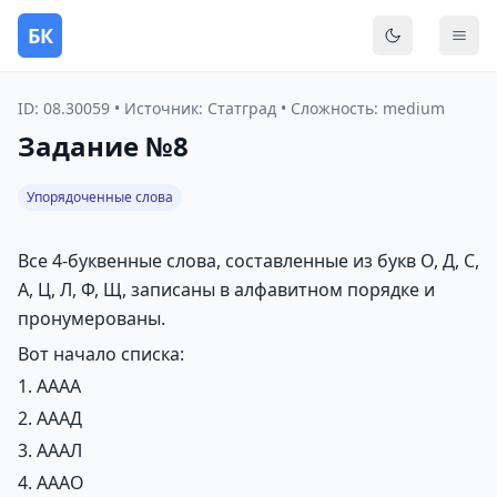
БК
Переключить
Мен
ID: 08.30059 • Источник: Статград • Сложность: medium
Задание №8
Упорядоченные слова
Все 4-буквенные слова, составленные из букв О, Д, С,
А, Ц, Л, Ф, Щ, записаны в алфавитном порядке и
пронумерованы.
Вот начало списка:
1. АААА
2. АААД
3. АААЛ
4. АААО