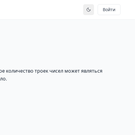
Войти
Переключить тему
ое количество троек чисел может являться
ло.