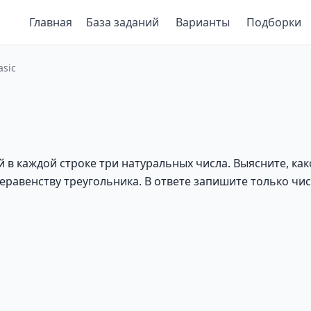
Главная
База заданий
Варианты
Подборки
asic
в каждой строке три натуральных числа. Выясните, как
еравенству треугольника. В ответе запишите только чис