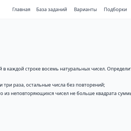
Главная
База заданий
Варианты
Подборки
d
 в каждой строке восемь натуральных чисел. Определит
и три раза, остальные числа без повторений;
го из неповторяющихся чисел не больше квадрата сумм