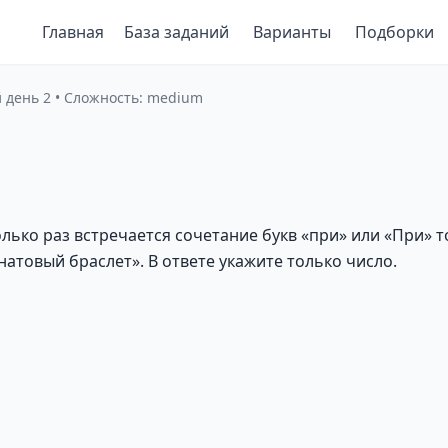
Главная
База заданий
Варианты
Подборки
й день 2 • Сложность: medium
ько раз встречается сочетание букв «при» или «При» тол
анатовый браслет». В ответе укажите только число.