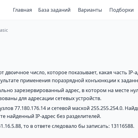
Главная
База заданий
Варианты
Подборки
asic
 двоичное число, которое показывает, какая часть IP-адр
результате применения поразрядной конъюнкции к заданно
но зарезервированный адрес, в котором на месте нулей
ованы для адресации сетевых устройств.
узлов 77.180.176.14 и сетевой маской 255.255.254.0. На
те найденный IP-адрес без разделителей.
16.5.88, то в ответе следовало бы записать: 13116588.