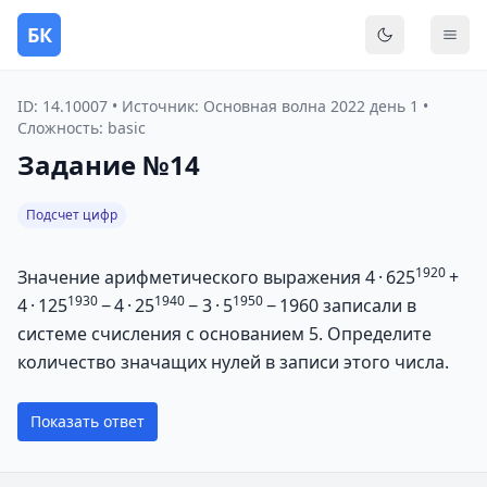
БК
Переключить
Мен
ID: 14.10007 • Источник: Основная волна 2022 день 1 •
Сложность: basic
Задание №14
Подсчет цифр
1920
Значение арифметического выражения 4 · 625
+
1930
1940
1950
4 · 125
− 4 · 25
− 3 · 5
− 1960 записали в
системе счисления с основанием 5. Определите
количество значащих нулей в записи этого числа.
Показать ответ