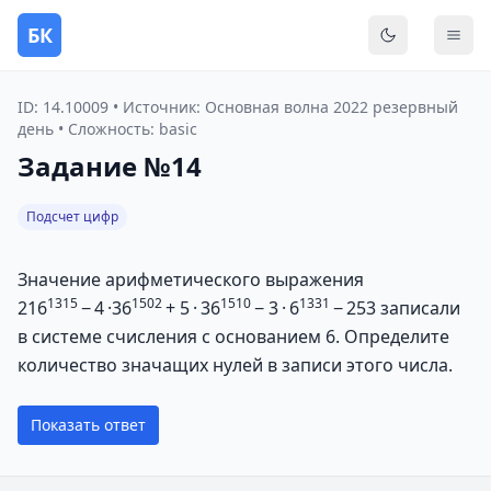
БК
Переключить
Мен
ID: 14.10009 • Источник: Основная волна 2022 резервный
день • Сложность: basic
Задание №14
Подсчет цифр
Значение арифметического выражения
1315
1502
1510
1331
216
− 4 ·36
+ 5 · 36
− 3 · 6
− 253 записали
в системе счисления с основанием 6. Определите
количество значащих нулей в записи этого числа.
Показать ответ