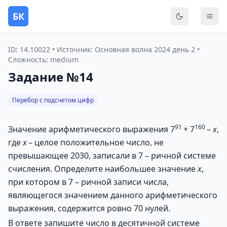
БК
Переключить
Мен
ID: 14.10022 • Источник: Основная волна 2024 день 2 •
Сложность: medium
Задание №14
Перебор с подсчетом цифр
91
160
Значение арифметического выражения 7
+ 7
–
х
,
где
х
– целое положительное число, не
превышающее 2030, записали в 7 – ричной системе
счисления. Определите наибольшее значение
х
,
при котором в 7 – ричной записи числа,
являющегося значением данного арифметического
выражения, содержится ровно 70 нулей.
В ответе запишите число в десятичной системе