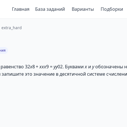
Главная
База заданий
Варианты
Подборки
 extra_hard
ния
равенство 32
x
8
+
xxx
9 =
yy
02. Буквами
x
и
y
обозначены н
 запишите это значение в десятичной системе счислени