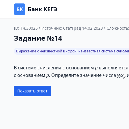
Банк КЕГЭ
БК
ID: 14.30025 • Источник: СтатГрад 14.02.2023 • Сложность:
Задание №14
Выражение с неизвестной цифрой, неизвестная система счисле
В системе счисления с основанием
p
выполняется 
с основанием
p
. Определите значение числа
yy
x
и
p
Показать ответ