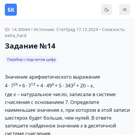
БК
Переключить
Мен
ID: 14.30044 • Источник: СтатГрад 17.12.2024 • Сложность:
extra_hard
Задание №14
Перебор с подсчетом цифр
Значение арифметического выражения
24
13
4
2
4 · 7
+ 6 · 7
+ 4 · 49
+ 5 · 343
+ 20 –
x
,
где
x
– натуральное число, записали в системе
счисления с основанием 7. Определите
наименьшее значение
x
, при котором в этой записи
шестерок будет больше, чем нулей. В ответе
запишите найденное значение
x
в десятичной
системе счисления.