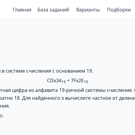
Главная
База заданий
Варианты
Подборки
 системе счисления с основанием 19.
CDx34
+ 7Fx2E
19
19
стная цифра из алфавита 19-ричной системы счисления.
атно 18. Для найденного x вычислите частное от делен
ния.
о.