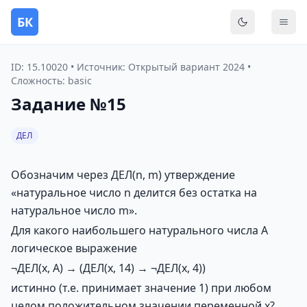
БК
Переключить
Мен
ID: 15.10020 • Источник: Открытый вариант 2024 •
Сложность: basic
Задание №15
ДЕЛ
Обозначим через ДЕЛ(n, m) утверждение
«натуральное число n делится без остатка на
натуральное число m».
Для какого наибольшего натурального числа А
логическое выражение
¬ДЕЛ(x, А) → (ДЕЛ(x, 14) → ¬ДЕЛ(x, 4))
истинно (т.е. принимает значение 1) при любом
целом положительном значении переменной х?