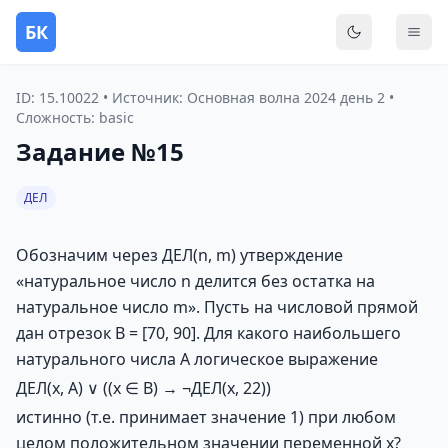
БК
Переключить
Мен
ID: 15.10022 • Источник: Основная волна 2024 день 2 •
Сложность: basic
Задание №15
ДЕЛ
Обозначим через ДЕЛ(n, m) утверждение
«натуральное число n делится без остатка на
натуральное число m». Пусть на числовой прямой
дан отрезок B = [70, 90]. Для какого наибольшего
натурального числа А логическое выражение
ДЕЛ(x, А) ∨ ((x ∈ B) → ¬ДЕЛ(x, 22))
истинно (т.е. принимает значение 1) при любом
целом положительном значении переменной х?