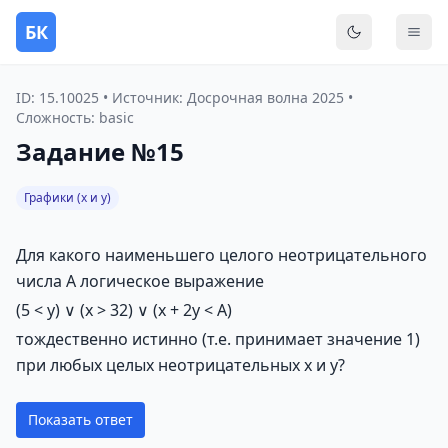
БК
Переключить
Мен
ID: 15.10025 • Источник: Досрочная волна 2025 •
Сложность: basic
Задание №15
Графики (x и y)
Для какого наименьшего целого неотрицательного
числа А логическое выражение
(5 < y) ∨ (x > 32) ∨ (x + 2y < A)
тождественно истинно (т.е. принимает значение 1)
при любых целых неотрицательных x и y?
Показать ответ