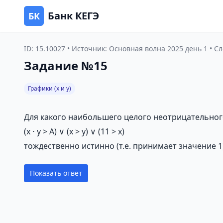
Банк КЕГЭ
БК
ID: 15.10027 • Источник: Основная волна 2025 день 1 • Сл
Задание №15
Графики (x и y)
Для какого наибольшего целого неотрицательног
(x ⋅ y > A) ∨ (x > y) ∨ (11 > x)
тождественно истинно (т.е. принимает значение 1
Показать ответ