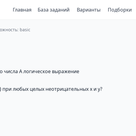
Главная
База заданий
Варианты
Подборки
ожность: basic
о числа А логическое выражение
) при любых целых неотрицательных x и y?