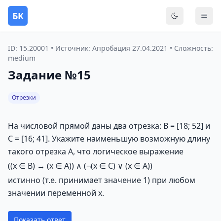
БК
Переключить
Мен
ID: 15.20001 • Источник: Апробация 27.04.2021 • Сложность:
medium
Задание №15
Отрезки
На числовой прямой даны два отрезка: В = [18; 52] и
С = [16; 41]. Укажите наименьшую возможную длину
такого отрезка А, что логическое выражение
((x ∈ B) → (x ∈ A)) ∧ (¬(x ∈ C) ∨ (x ∈ A))
истинно (т.е. принимает значение 1) при любом
значении переменной х.
Показать ответ