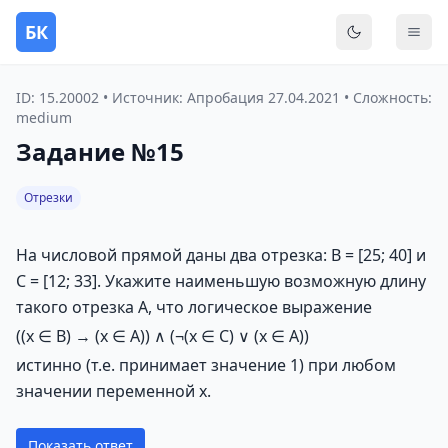
БК
Переключить
Мен
ID: 15.20002 • Источник: Апробация 27.04.2021 • Сложность:
medium
Задание №15
Отрезки
На числовой прямой даны два отрезка: В = [25; 40] и
С = [12; 33]. Укажите наименьшую возможную длину
такого отрезка А, что логическое выражение
((x ∈ B) → (x ∈ A)) ∧ (¬(x ∈ C) ∨ (x ∈ A))
истинно (т.е. принимает значение 1) при любом
значении переменной х.
Показать ответ