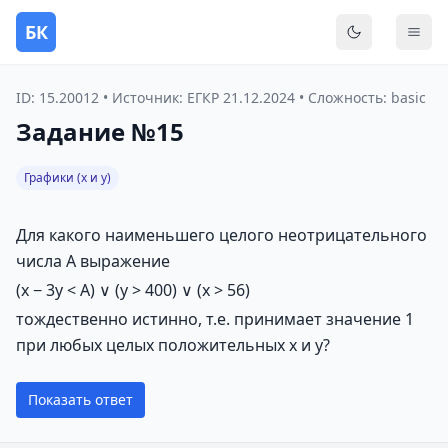
БК
Переключить
Мен
ID: 15.20012 • Источник: ЕГКР 21.12.2024 • Сложность: basic
Задание №15
Графики (x и y)
Для какого наименьшего целого неотрицательного
числа A выражение
(x − 3y < A) ∨ (y > 400) ∨ (x > 56)
тождественно истинно, т.е. принимает значение 1
при любых целых положительных x и y?
Показать ответ