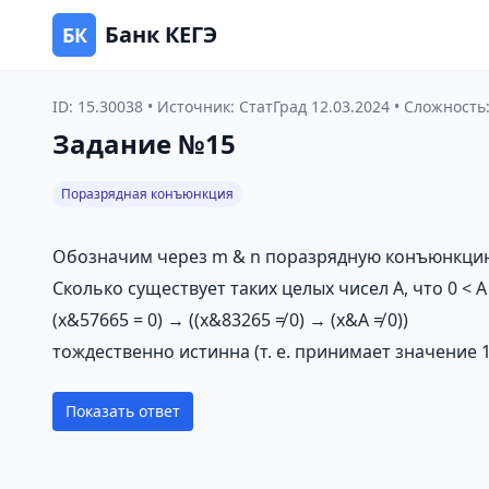
Банк КЕГЭ
БК
ID: 15.30038 • Источник: СтатГрад 12.03.2024 • Сложность:
Задание №15
Поразрядная конъюнкция
Обозначим через m & n поразрядную конъюнкцию 
Сколько существует таких целых чисел A, что 0 < A 
(x&57665 = 0) → ((x&83265 ≠ 0) → (x&А ≠ 0))
тождественно истинна (т. е. принимает значение
Показать ответ