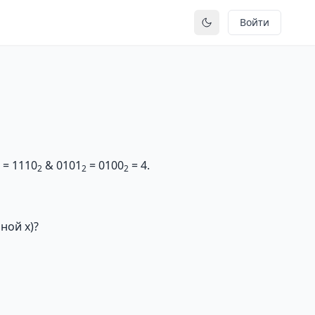
Войти
Переключить тему
 = 1110
& 0101
= 0100
= 4.
2
2
2
ной х)?