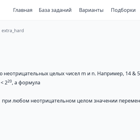
Главная
База заданий
Варианты
Подборки
 extra_hard
неотрицательных целых чисел m и n. Например, 14 & 5
20
< 2
, а формула
 1 при любом неотрицательном целом значении перемен