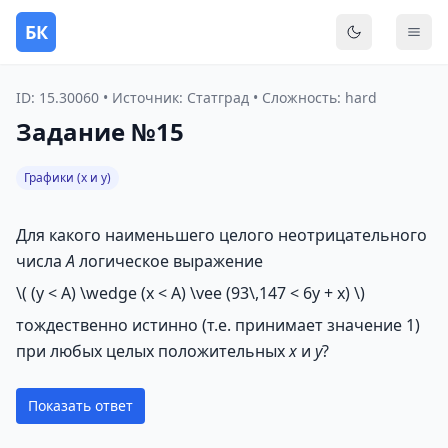
БК
Переключить
Мен
ID: 15.30060 • Источник: Статград • Сложность: hard
Задание №15
Графики (x и y)
Для какого наименьшего целого неотрицательного
числа
A
логическое выражение
\( (y < A) \wedge (x < A) \vee (93\,147 < 6y + x) \)
тождественно истинно (т.е. принимает значение 1)
при любых целых положительных
x
и
y
?
Показать ответ