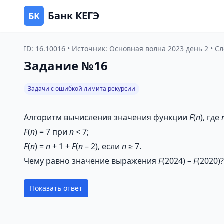
Банк КЕГЭ
БК
ID: 16.10016 • Источник: Основная волна 2023 день 2 • 
Задание №16
Задачи с ошибкой лимита рекурсии
Алгоритм вычисления значения функции
F
(
n
), где
F
(
n
) = 7 при
n
< 7;
F
(
n
) =
n
+ 1 +
F
(
n
– 2), если
n
≥ 7.
Чему равно значение выражения
F
(2024) –
F
(2020)?
Показать ответ