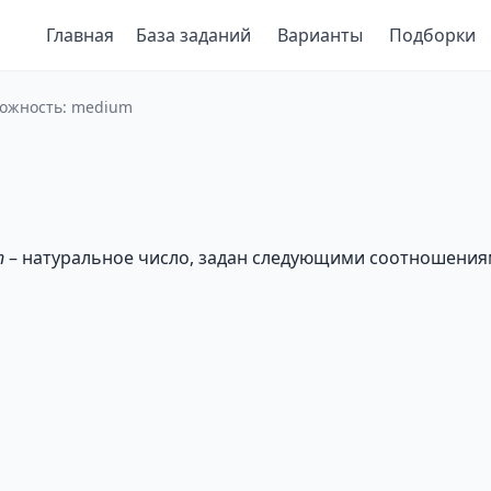
Главная
База заданий
Варианты
Подборки
Сложность: medium
n
– натуральное число, задан следующими соотношения