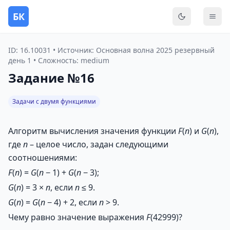
БК
Переключить
Мен
ID: 16.10031 • Источник: Основная волна 2025 резервный
день 1 • Сложность: medium
Задание №16
Задачи с двумя функциями
Алгоритм вычисления значения функции
F
(
n
) и
G
(
n
),
где
n
– целое число, задан следующими
соотношениями:
F
(
n
) =
G
(
n
− 1) +
G
(
n
− 3);
G
(
n
) = 3 ×
n
, если
n
≤ 9.
G
(
n
) =
G
(
n
− 4) + 2, если
n
> 9.
Чему равно значение выражения
F
(42999)?