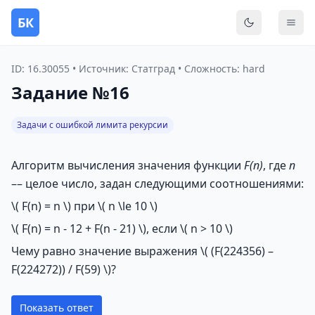
БК
Переключить
Мен
ID: 16.30055 • Источник: Статград • Сложность: hard
Задание №16
Задачи с ошибкой лимита рекурсии
Алгоритм вычисления значения функции
F(n)
, где
n
–– целое число, задан следующими соотношениями:
\( F(n) = n \)
при
\( n \le 10 \)
\( F(n) = n - 12 + F(n - 21) \)
, если
\( n > 10 \)
Чему равно значение выражения
\( (F(224356) –
F(224272)) / F(59) \)
?
Показать ответ