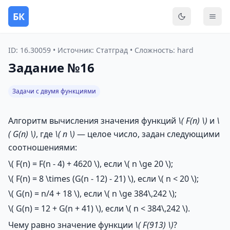
БК
Переключить
Мен
ID: 16.30059 • Источник: Статград • Сложность: hard
Задание №16
Задачи с двумя функциями
Алгоритм вычисления значения функций
\( F(n) \)
и
\
( G(n) \)
, где
\( n \)
— целое число, задан следующими
соотношениями:
\( F(n) = F(n - 4) + 4620 \)
, если
\( n \ge 20 \)
;
\( F(n) = 8 \times (G(n - 12) - 21) \)
, если
\( n < 20 \)
;
\( G(n) = n/4 + 18 \)
, если
\( n \ge 384\,242 \)
;
\( G(n) = 12 + G(n + 41) \)
, если
\( n < 384\,242 \)
.
Чему равно значение функции
\( F(913) \)
?