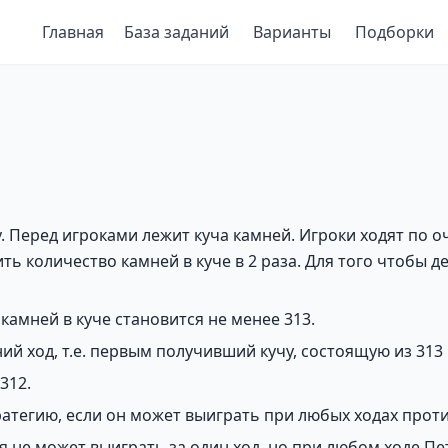
Главная
База заданий
Варианты
Подборки
. Перед игроками лежит куча камней. Игроки ходят по оч
ть количество камней в куче в 2 раза. Для того чтобы д
камней в куче становится не менее 313.
й ход, т.е. первым получивший кучу, состоящую из 313
312.
атегию, если он может выиграть при любых ходах прот
тя не может выиграть за один ход, но при любом ходе П