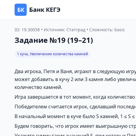
Банк КЕГЭ
БК
ID: 19.30058 • Источник: Статград • Сложность: basic
Задание №19 (19–21)
1 куча, Увеличение количества камней
Два игрока, Петя и Ваня, играют в следующую игру
может добавить в кучу 2 или 3 камня либо увеличи
количество камней.
Игра завершается в тот момент, когда количество 
Победителем считается игрок, сделавший последни
В начальный момент в куче было S камней, 1 ≤ S ≤ 
Будем говорить, что игрок имеет выигрышную стр
Укажите сумму таких значений S, при которых Пе