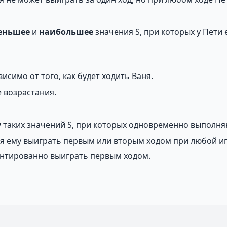
еньшее
и
наибольшее
значения S, при которых у Пети
симо от того, как будет ходить Ваня.
 возрастания.
у
таких значений S, при которых одновременно выполняю
ая ему выиграть первым или вторым ходом при любой иг
рантированно выиграть первым ходом.