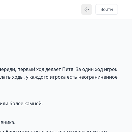
Войти
Переключить тему
ереди, первый ход делает Петя. За один ход игрок
елать ходы, у каждого игрока есть неограниченное
 или более камней.
ивника.
ети Ваня может выиграть своим первым ходом.