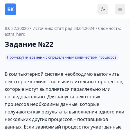
БК
Переключить
Мен
ID: 22.30020 • Источник: СтатГрад 23.04.2024 • Сложность:
extra_hard
Задание №22
Промежутки времени с определенным количеством процессов
В компьютерной системе необходимо выполнить
некоторое количество вычислительных процессов,
которые могут выполняться параллельно или
последовательно. Для запуска некоторых
процессов необходимы данные, которые
получаются как результаты выполнения одного или
нескольких других процессов – поставщиков
данных. Если зависимый процесс получает данные