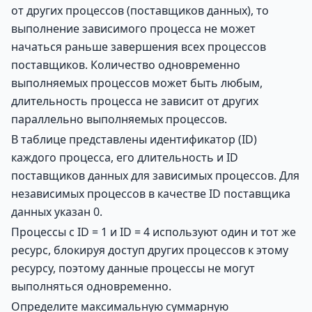
от других процессов (поставщиков данных), то
выполнение зависимого процесса не может
начаться раньше завершения всех процессов
поставщиков. Количество одновременно
выполняемых процессов может быть любым,
длительность процесса не зависит от других
параллельно выполняемых процессов.
В таблице представлены идентификатор (ID)
каждого процесса, его длительность и ID
поставщиков данных для зависимых процессов. Для
независимых процессов в качестве ID поставщика
данных указан 0.
Процессы с ID = 1 и ID = 4 используют один и тот же
ресурс, блокируя доступ других процессов к этому
ресурсу, поэтому данные процессы не могут
выполняться одновременно.
Определите максимальную суммарную