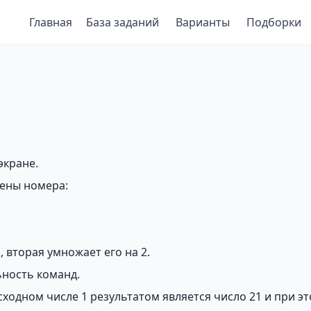
Главная
База заданий
Варианты
Подборки
экране.
оены номера:
 вторая умножает его на 2.
ьность команд.
сходном числе 1 результатом является число 21 и при э