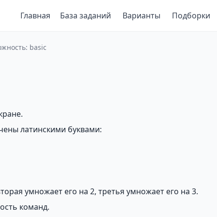
Главная
База заданий
Варианты
Подборки
ожность: basic
кране.
ачены латинскими буквами:
вторая умножает его на 2, третья умножает его на 3.
ость команд.